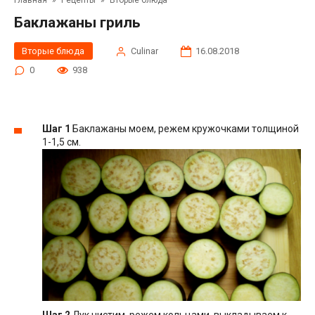
Главная
»
Рецепты
»
Вторые блюда
Баклажаны гриль
Вторые блюда
Сulinar
16.08.2018
0
938
Шаг 1
Баклажаны моем, режем кружочками толщиной
1-1,5 см.