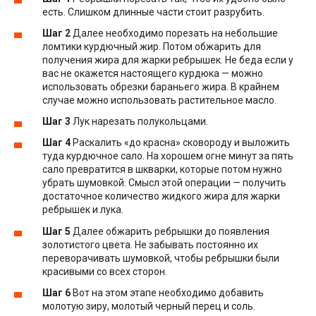
есть. Слишком длинные части стоит разрубить.
Шаг 2
Далее необходимо порезать на небольшие
ломтики курдючный жир. Потом обжарить для
получения жира для жарки ребрышек. Не беда если у
вас не окажется настоящего курдюка — можно
использовать обрезки бараньего жира. В крайнем
случае можно использовать растительное масло.
Шаг 3
Лук нарезать полукольцами.
Шаг 4
Раскалить «до красна» сковороду и выложить
туда курдючное сало. На хорошем огне минут за пять
сало превратится в шкварки, которые потом нужно
убрать шумовкой. Смысл этой операции — получить
достаточное количество жидкого жира для жарки
ребрышек и лука.
Шаг 5
Далее обжарить ребрышки до появления
золотистого цвета. Не забывать постоянно их
переворачивать шумовкой, чтобы ребрышки были
красивыми со всех сторон.
Шаг 6
Вот на этом этапе необходимо добавить
молотую зиру, молотый черный перец и соль.