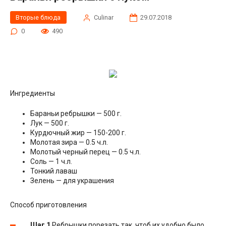
Вторые блюда
Сulinar
29.07.2018
0
490
Ингредиенты
Бараньи ребрышки — 500 г.
Лук — 500 г.
Курдючный жир — 150-200 г.
Молотая зира — 0.5 ч.л.
Молотый черный перец — 0.5 ч.л.
Соль — 1 ч.л.
Тонкий лаваш
Зелень — для украшения
Способ приготовления
Шаг 1
Ребрышки порезать так, чтоб их удобно было