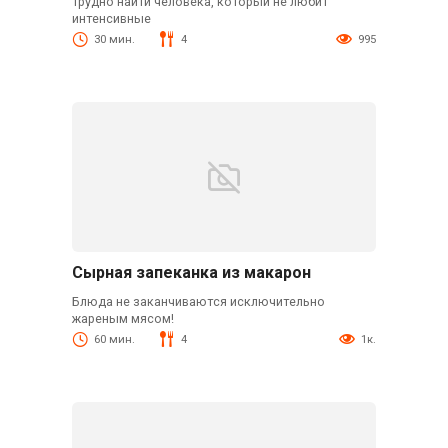
Трудно найти человека, который не любит
интенсивные
30 мин.
4
995
Сырная запеканка из макарон
Блюда не заканчиваются исключительно
жареным мясом!
60 мин.
4
1к.