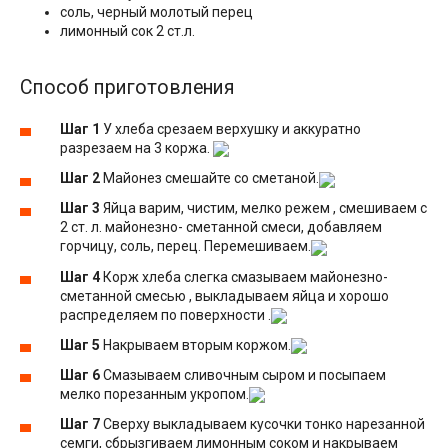
соль, черный молотый перец
лимонный сок 2 ст.л.
Способ приготовления
Шаг 1
У хлеба срезаем верхушку и аккуратно
разрезаем на 3 коржа.
Шаг 2
Майонез смешайте со сметаной.
Шаг 3
Яйца варим, чистим, мелко режем , смешиваем с
2 ст. л. майонезно- сметанной смеси, добавляем
горчицу, соль, перец. Перемешиваем.
Шаг 4
Корж хлеба слегка смазываем майонезно-
сметанной смесью , выкладываем яйца и хорошо
распределяем по поверхности .
Шаг 5
Накрываем вторым коржом.
Шаг 6
Смазываем сливочным сыром и посыпаем
мелко порезанным укропом.
Шаг 7
Сверху выкладываем кусочки тонко нарезанной
семги, сбрызгиваем лимонным соком и накрываем