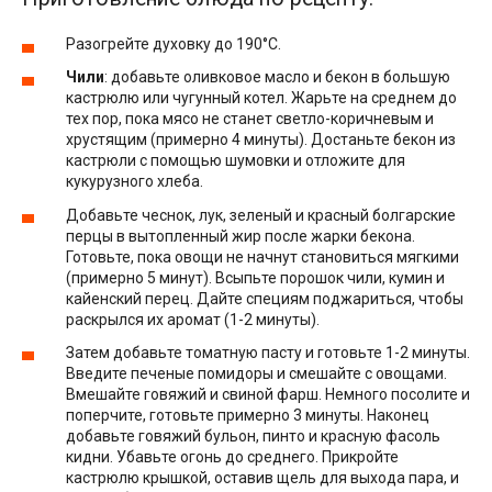
Разогрейте духовку до 190°С.
Чили
: добавьте оливковое масло и бекон в большую
кастрюлю или чугунный котел. Жарьте на среднем до
тех пор, пока мясо не станет светло-коричневым и
хрустящим (примерно 4 минуты). Достаньте бекон из
кастрюли с помощью шумовки и отложите для
кукурузного хлеба.
Добавьте чеснок, лук, зеленый и красный болгарские
перцы в вытопленный жир после жарки бекона.
Готовьте, пока овощи не начнут становиться мягкими
(примерно 5 минут). Всыпьте порошок чили, кумин и
кайенский перец. Дайте специям поджариться, чтобы
раскрылся их аромат (1-2 минуты).
Затем добавьте томатную пасту и готовьте 1-2 минуты.
Введите печеные помидоры и смешайте с овощами.
Вмешайте говяжий и свиной фарш. Немного посолите и
поперчите, готовьте примерно 3 минуты. Наконец
добавьте говяжий бульон, пинто и красную фасоль
кидни. Убавьте огонь до среднего. Прикройте
кастрюлю крышкой, оставив щель для выхода пара, и