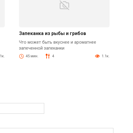
Запеканка из рыбы и грибов
Что может быть вкуснее и ароматнее
запеченной запеканки
1к.
45 мин.
4
1.1к.