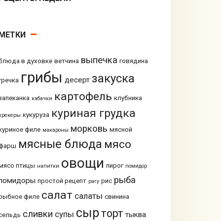
МЕТКИ
выпечка
блюда в духовке
ветчина
говядина
грибы
закуска
десерт
гречка
картофель
запеканка
клубника
кабачки
куриная грудка
кукуруза
крекеры
морковь
куриное филе
мясной
макароны
мясные блюда
мясо
фарш
овощи
мясо птицы
пирог
напитки
помидор
рыба
помидоры
простой рецепт
рис
рагу
салат
салаты
рыбное филе
свинина
сыр
торт
сливки
супы
тыква
сельдь