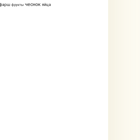
чеснок
фарш
яйца
фрукты