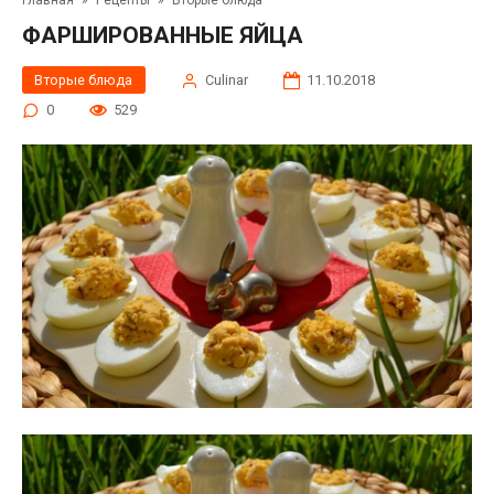
Главная
»
Рецепты
»
Вторые блюда
ФАРШИРОВАННЫЕ ЯЙЦА
Вторые блюда
Сulinar
11.10.2018
0
529