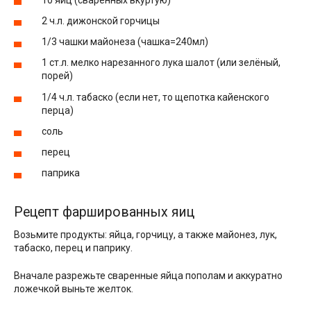
2 ч.л. дижонской горчицы
1/3 чашки майонеза (чашка=240мл)
1 ст.л. мелко нарезанного лука шалот (или зелёный,
порей)
1/4 ч.л. табаско (если нет, то щепотка кайенского
перца)
соль
перец
паприка
Рецепт фаршированных яиц
Возьмите продукты: яйца, горчицу, а также майонез, лук,
табаско, перец и паприку.
Вначале разрежьте сваренные яйца пополам и аккуратно
ложечкой выньте желток.