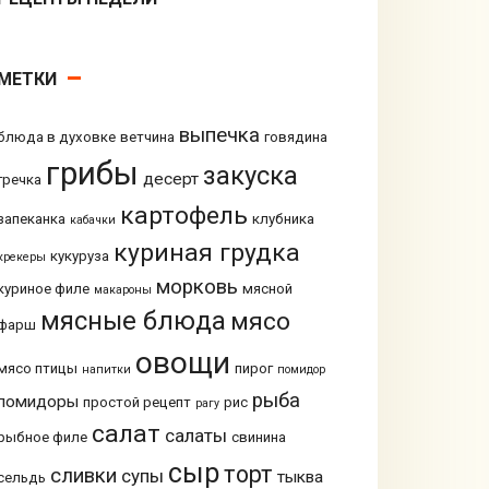
МЕТКИ
выпечка
блюда в духовке
ветчина
говядина
грибы
закуска
десерт
гречка
картофель
запеканка
клубника
кабачки
куриная грудка
кукуруза
крекеры
морковь
куриное филе
мясной
макароны
мясные блюда
мясо
фарш
овощи
мясо птицы
пирог
напитки
помидор
рыба
помидоры
простой рецепт
рис
рагу
салат
салаты
рыбное филе
свинина
сыр
торт
сливки
супы
тыква
сельдь