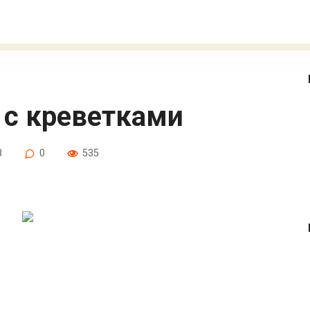
 с креветками
8
0
535