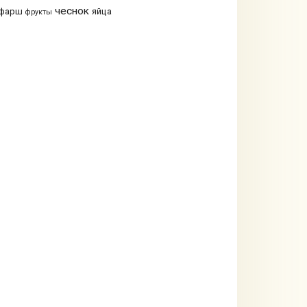
чеснок
фарш
яйца
фрукты