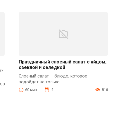
Праздничный слоеный салат с яйцом,
свеклой и селедкой
а?
Слоеный салат — блюдо, которое
подойдет не только
930
60 мин.
4
816