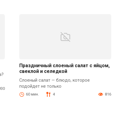
Праздничный слоеный салат с яйцом,
свеклой и селедкой
а?
Слоеный салат — блюдо, которое
подойдет не только
930
60 мин.
4
816