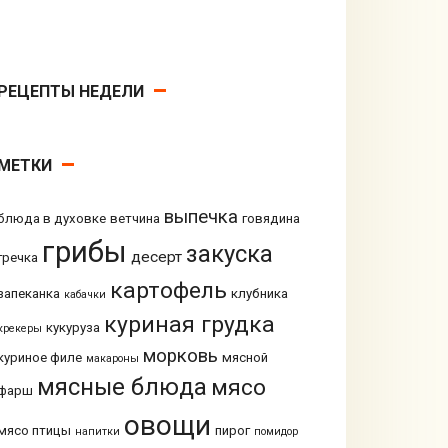
РЕЦЕПТЫ НЕДЕЛИ
МЕТКИ
выпечка
блюда в духовке
ветчина
говядина
грибы
закуска
десерт
гречка
картофель
запеканка
клубника
кабачки
куриная грудка
кукуруза
крекеры
морковь
куриное филе
мясной
макароны
мясные блюда
мясо
фарш
овощи
мясо птицы
пирог
напитки
помидор