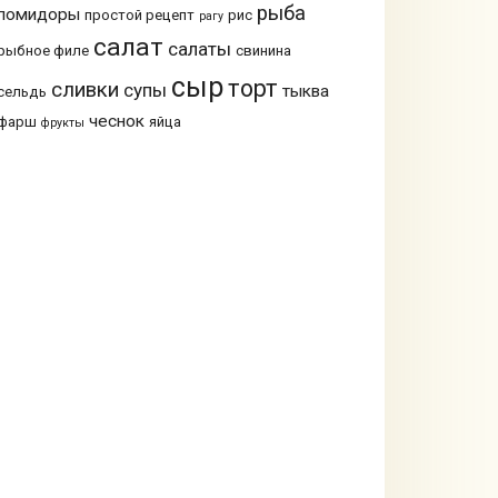
рыба
помидоры
простой рецепт
рис
рагу
салат
салаты
рыбное филе
свинина
сыр
торт
сливки
супы
тыква
сельдь
чеснок
фарш
яйца
фрукты