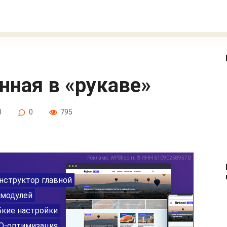
нная в «рукаве»
8
0
795