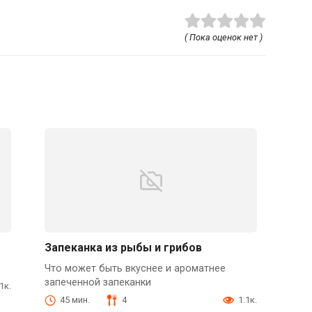
( Пока оценок нет )
Запеканка из рыбы и грибов
Что может быть вкуснее и ароматнее
запеченной запеканки
.1к.
45 мин.
4
1.1к.