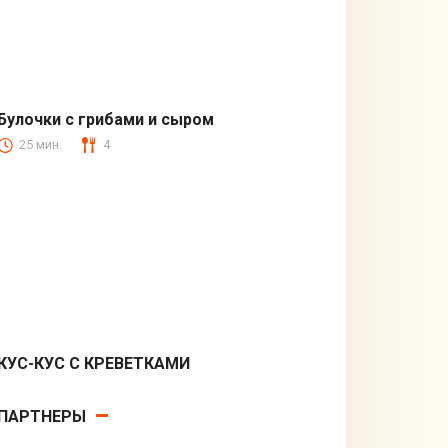
Булочки с грибами и сыром
25 мин.
4
Закуски
КУС-КУС С КРЕВЕТКАМИ
Вторые блюда
ПАРТНЕРЫ