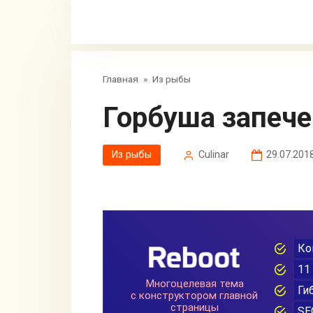
Главная
»
Из рыбы
Горбуша запече
Из рыбы
Сulinar
29.07.201