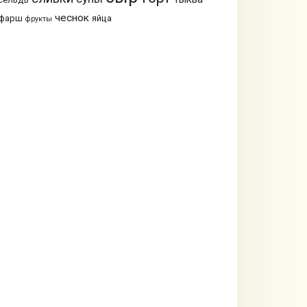
чеснок
фарш
яйца
фрукты