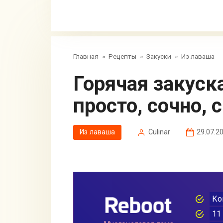
Главная
»
Рецепты
»
Закуски
»
Из лаваша
Горячая закуска в лаваше —
просто, сочно, 
Из лаваша
Сulinar
29.07.2