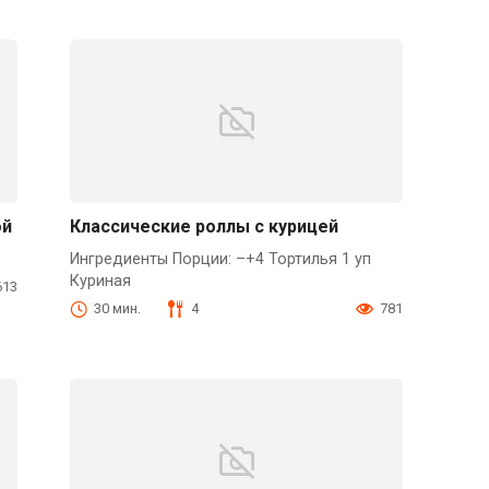
ой
Классические роллы с курицей
Ингредиенты Порции: –+4 Тортилья 1 уп
Куриная
613
30 мин.
4
781