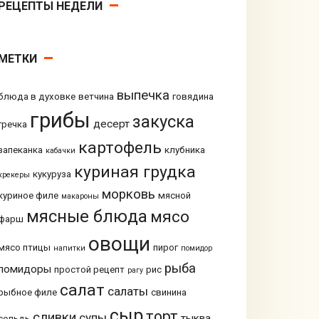
РЕЦЕПТЫ НЕДЕЛИ
МЕТКИ
выпечка
блюда в духовке
ветчина
говядина
грибы
закуска
десерт
гречка
картофель
запеканка
клубника
кабачки
куриная грудка
кукуруза
крекеры
морковь
куриное филе
мясной
макароны
мясные блюда
мясо
фарш
овощи
мясо птицы
пирог
напитки
помидор
рыба
помидоры
простой рецепт
рис
рагу
салат
салаты
рыбное филе
свинина
сыр
торт
сливки
супы
тыква
сельдь