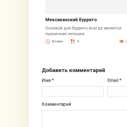
Мексиканский буррито
Основой для буррито всегда является
пшеничная лепешка.
60 мин.
4
Добавить комментарий
Имя
*
Email
*
Комментарий