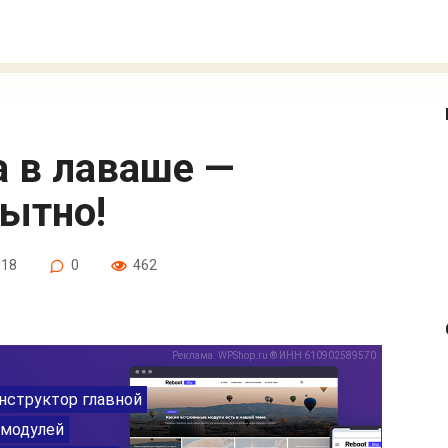
сытно!
018
0
462