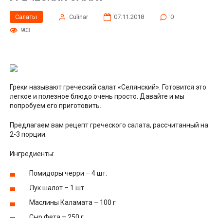
Салаты
Сulinar
07.11.2018
0
903
Греки называют греческий салат «Селянский». Готовится это
легкое и полезное блюдо очень просто. Давайте и мы
попробуем его приготовить.
Предлагаем вам рецепт греческого салата, рассчитанный на
2-3 порции.
Ингредиенты:
Помидоры черри – 4 шт.
Лук шалот – 1 шт.
Маслины Каламата – 100 г
Сыр Фета – 250 г