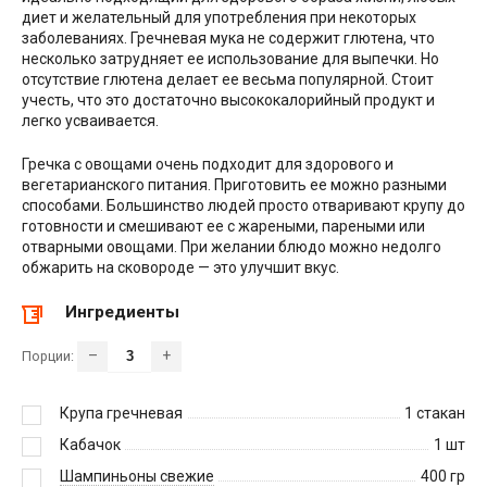
диет и желательный для употребления при некоторых
заболеваниях. Гречневая мука не содержит глютена, что
несколько затрудняет ее использование для выпечки. Но
отсутствие глютена делает ее весьма популярной. Стоит
учесть, что это достаточно высококалорийный продукт и
легко усваивается.
Гречка с овощами очень подходит для здорового и
вегетарианского питания. Приготовить ее можно разными
способами. Большинство людей просто отваривают крупу до
готовности и смешивают ее с жареными, пареными или
отварными овощами. При желании блюдо можно недолго
обжарить на сковороде — это улучшит вкус.
Ингредиенты
–
+
Порции:
Крупа гречневая
1
стакан
Кабачок
1
шт
Шампиньоны свежие
400
гр