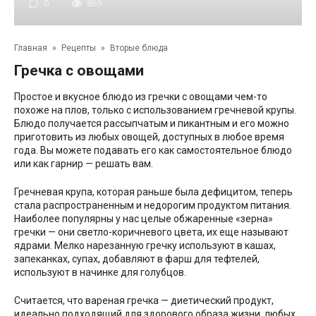
0
869
Главная
»
Рецепты
»
Вторые блюда
Гречка с овощами
Простое и вкусное блюдо из гречки с овощами чем-то
похоже на плов, только с использованием гречневой крупы.
Блюдо получается рассыпчатым и пикантным и его можно
приготовить из любых овощей, доступных в любое время
года. Вы можете подавать его как самостоятельное блюдо
или как гарнир — решать вам.
Гречневая крупа, которая раньше была дефицитом, теперь
стала распространенным и недорогим продуктом питания.
Наиболее популярны у нас целые обжаренные «зерна»
гречки — они светло-коричневого цвета, их еще называют
ядрами. Мелко нарезанную гречку используют в кашах,
запеканках, супах, добавляют в фарш для тефтелей,
используют в начинке для голубцов.
Считается, что вареная гречка — диетический продукт,
идеально подходящий для здорового образа жизни, любых