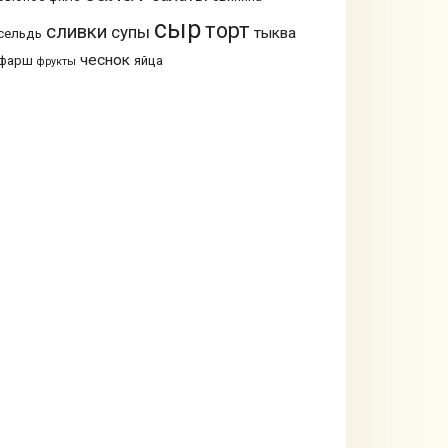
сыр
торт
сливки
супы
тыква
сельдь
чеснок
фарш
яйца
фрукты