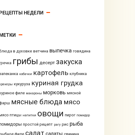
РЕЦЕПТЫ НЕДЕЛИ
МЕТКИ
выпечка
блюда в духовке
ветчина
говядина
грибы
закуска
десерт
гречка
картофель
запеканка
клубника
кабачки
куриная грудка
кукуруза
крекеры
морковь
куриное филе
мясной
макароны
мясные блюда
мясо
фарш
овощи
мясо птицы
пирог
напитки
помидор
рыба
помидоры
простой рецепт
рис
рагу
салат
салаты
рыбное филе
свинина