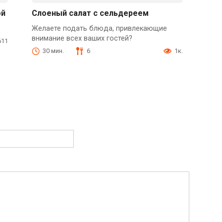
ой
Слоеный салат с сельдереем
Желаете подать блюда, привлекающие
внимание всех ваших гостей?
611
30 мин.
6
1к.