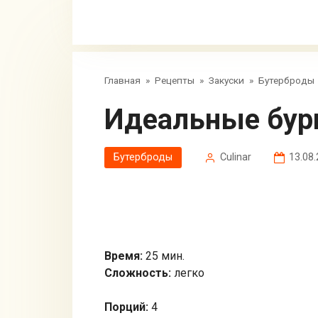
Главная
»
Рецепты
»
Закуски
»
Бутерброды
Идеальные бур
Бутерброды
Сulinar
13.08
Время:
25 мин.
Сложность:
легко
Порций:
4