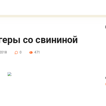
геры со свининой
.2018
0
471