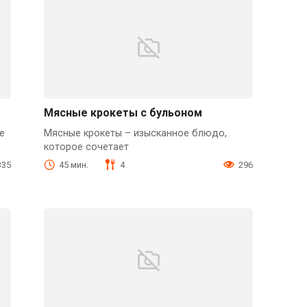
Мясные крокеты с бульоном
е
Мясные крокеты – изысканное блюдо,
которое сочетает
335
45 мин.
4
296