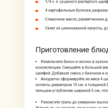
1/4 ч. л. сушеного растертого шал
4 картофельные булочки, разрез
Сливочное масло, размягченное 
Салат из шинкованной капусты, дл
Приготовление блюд
Измельчите бекон и чеснок в кухон
консистенции. Смешайте в большой миске
шалфей. Добавьте смесь с беконом и 
Аккуратно сформируйте из мяса 4 ша
котлеты диаметром 10 см. и толщиной 
пальцем углубление шириной 5 см., что
Разожгите гриль до умеренно-высок
Жарьте их, не сдвигая, пока снизу не по