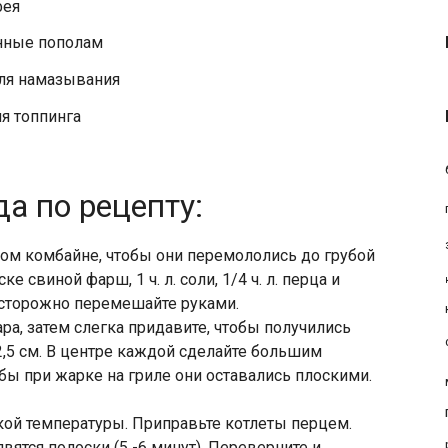
фея
анные пополам
для намазывания
я топпинга
а по рецепту:
ном комбайне, чтобы они перемололись до грубой
 свиной фарш, 1 ч. л. соли, 1/4 ч. л. перца и
осторожно перемешайте руками.
ра, затем слегка придавите, чтобы получились
2,5 см. В центре каждой сделайте большим
бы при жарке на гриле они оставались плоскими.
ой температуры. Приправьте котлеты перцем.
явятся полоски (5 -6 минут). Переверните и