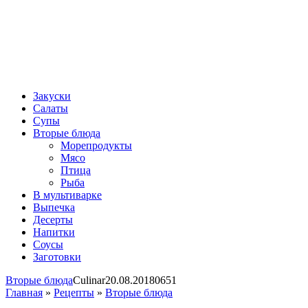
Закуски
Салаты
Супы
Вторые блюда
Морепродукты
Мясо
Птица
Рыба
В мультиварке
Выпечка
Десерты
Напитки
Соусы
Заготовки
Вторые блюда
Сulinar
20.08.2018
0
651
Главная
»
Рецепты
»
Вторые блюда