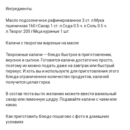
Ингредиенты:
Масло подсолнечное рафинированное 3 ст. л.Мука
пшеничная 160 гСахар 1 ст. л.Сода 0.5 ч. л.Соль 0.5 ч.
л.Творог 200 гЯйца куриные 1 шт.
Калачи с творогом жареные на масле
Творожные калачи — блюдо быстрое в приготовлении,
вкусное и сытное. Готовятся калачи достаточно просто,
поэтому их можно подать даже на завтрак или быстрый
перекус. И хоть вы и используете для приготовления этого
блюда ограниченное количество продуктов, калачей
получится целая горка.
В состав теста вы по желанию можете ввести ванильный
сахар или лимонную цедру. Подавайте калачи с чаем или
какао.
Как приготовить блюдо пошагово с фото в домашних
условиях