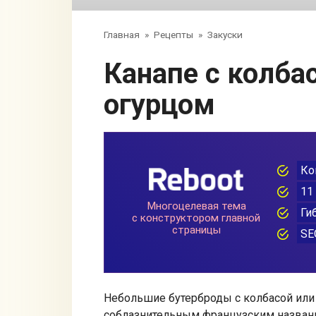
Главная
»
Рецепты
»
Закуски
Канапе с колбасой и свежим
огурцом
Небольшие бутерброды с колбасой или
соблазнительным французским названи