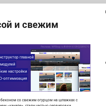
 беконом со свежим огурцом на шпажках с
ем «канапе», стали частью сервировки