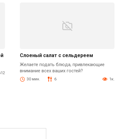
ой
Слоеный салат с сельдереем
Желаете подать блюда, привлекающие
внимание всех ваших гостей?
612
30 мин.
6
1к.