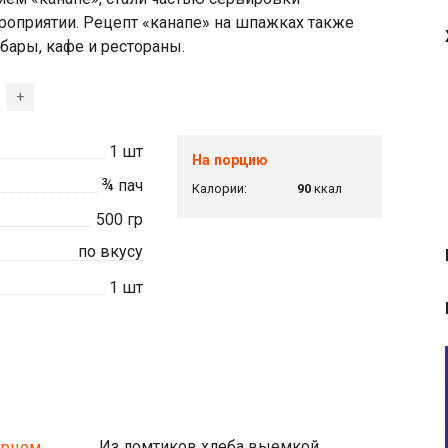
оприятии. Рецепт «канапе» на шпажках также
бары, кафе и рестораны.
+
1
шт
На порцию
¾
пач
Калории:
90
ккал
500
гр
по вкусу
1
шт
Из ломтиков хлеба выемкой