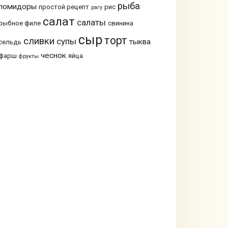
рыба
помидоры
простой рецепт
рис
рагу
салат
салаты
рыбное филе
свинина
сыр
торт
сливки
супы
тыква
сельдь
чеснок
фарш
яйца
фрукты