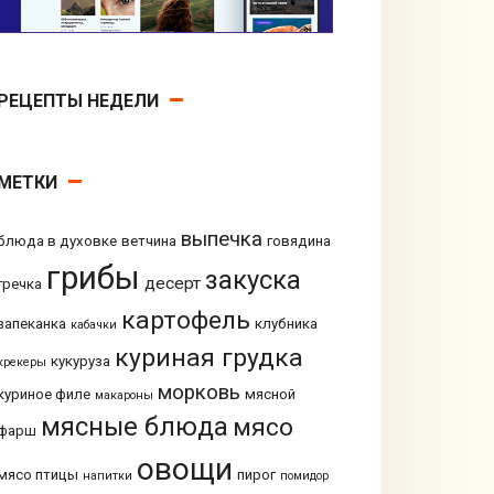
РЕЦЕПТЫ НЕДЕЛИ
МЕТКИ
выпечка
блюда в духовке
ветчина
говядина
грибы
закуска
десерт
гречка
картофель
запеканка
клубника
кабачки
куриная грудка
кукуруза
крекеры
морковь
куриное филе
мясной
макароны
мясные блюда
мясо
фарш
овощи
мясо птицы
пирог
напитки
помидор