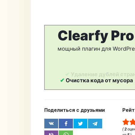
Поделиться с друзьями
Рейт
(
2
оцен
из
5
)