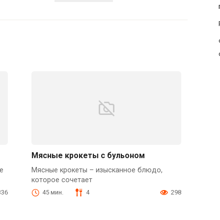
Мясные крокеты с бульоном
е
Мясные крокеты – изысканное блюдо,
которое сочетает
336
45 мин.
4
298