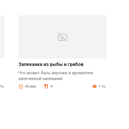
Запеканка из рыбы и грибов
Что может быть вкуснее и ароматнее
запеченной запеканки
1к.
45 мин.
4
1.1к.