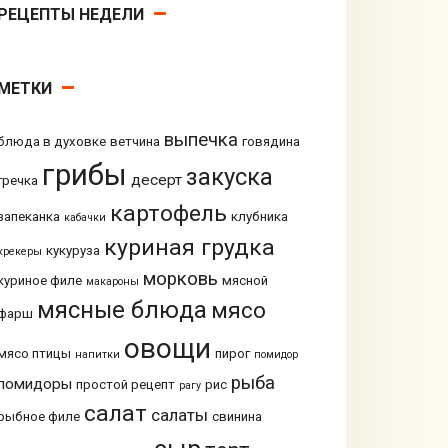
РЕЦЕПТЫ НЕДЕЛИ
МЕТКИ
выпечка
блюда в духовке
ветчина
говядина
грибы
закуска
десерт
гречка
картофель
запеканка
клубника
кабачки
куриная грудка
кукуруза
крекеры
морковь
куриное филе
мясной
макароны
мясные блюда
мясо
фарш
овощи
мясо птицы
пирог
напитки
помидор
рыба
помидоры
простой рецепт
рис
рагу
салат
салаты
рыбное филе
свинина