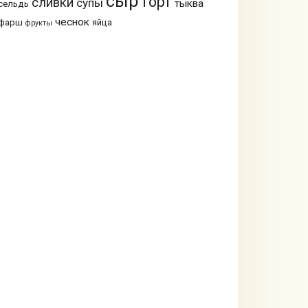
сыр
торт
сливки
супы
тыква
сельдь
чеснок
фарш
яйца
фрукты