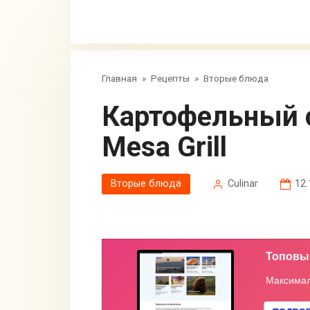
Главная
»
Рецепты
»
Вторые блюда
Картофельный салат из ресторана
Mesa Grill
Вторые блюда
Сulinar
12.