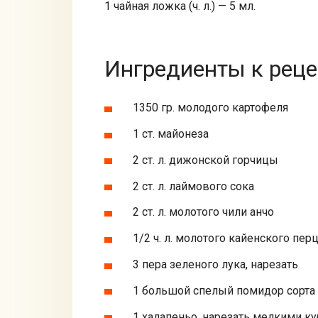
1 чайная ложка (ч. л.) — 5 мл.
Ингредиенты к реце
1350 гр. молодого картофеля
1 ст. майонеза
2 ст. л. дижонской горчицы
2 ст. л. лаймового сока
2 ст. л. молотого чили анчо
1/2 ч. л. молотого кайенского пер
3 пера зеленого лука, нарезать
1 большой спелый помидор сорта 
1 халапеньо, нарезать мелкими к