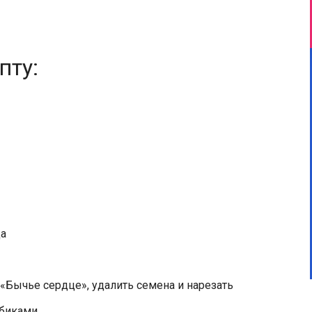
пту:
ца
«Бычье сердце», удалить семена и нарезать
убиками