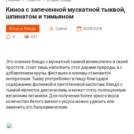
Главная
»
Рецепты
»
Вторые блюда
Киноа с запеченной мускатной тыквой,
шпинатом и тимьяном
Вторые блюда
Сulinar
30.09.2018
0
651
Это осеннее блюдо с мускатной тыквой великолепно в своей
простоте, стоит лишь наполнить стол дарами природы, а с
добавлением крупы, фисташек и клюквы становится
интересным. Тыкву употребляют в пищу благодаря
содержанию фолиевой и пантотеновой кислотам, блюдо с
тыквой является диетическим, и может стать полноценным
веганским питанием. Для получения более яркого вкуса
количество белого винного уксуса можно удвоить или
заменить его бальзамическим.