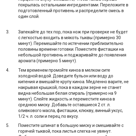
покрылась остальными ингредиентами. Переложите в
подготовленный противень и распределите смесь в
один слой.
Запекайте до тех пор, пока нож при проверке не будет
с легкостью входить в мякоть тыквы (примерно 30
минут). Перемешайте по истечении приблизительно
половины времени готовки. Поместите фисташки на
небольшой противень и поджаривайте до появления
аромата (примерно 5 минут).
Тем временем промойте киноа в мелком сите
холодной водой. Доведите бульон или воду до
кипения и вмешайте крупу киноа. Медленно варите, не
накрывая крышкой, пока в каждом зерне не станет
видна небольшая белая спираль (примерно на 9
минут). Слейте жидкость и переместите киноа в
среднюю миску. Добавьте оставшиеся 2 ст. л.
оливкового масла, фисташки, клюкву, винный уксус,
1/2 ч. л. соли и перец по вкусу.
Поместите шпинат в большую миску и смешивайте с
горячей тыквой, пока листья слегка не увянут.