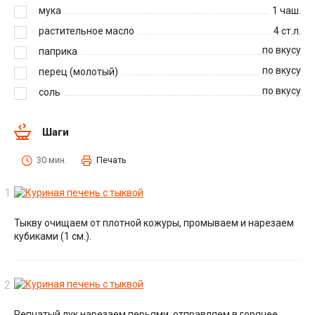
мука
1
чаш.
растительное масло
4
ст.л.
по вкусу
паприка
по вкусу
перец (молотый)
по вкусу
соль
Шаги
30 мин.
Печать
Тыкву очищаем от плотной кожуры, промываем и нарезаем
кубиками (1 см.).
Репчатый лук нарезаем перьями, отправляем в горячее