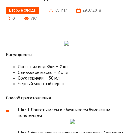
Вторые блюда
Сulinar
29.07.2018
0
797
Ингредиенты
Лангет из индейки — 2 шт.
Оливковое масло — 2 ст.л.
Соус терияки — 50 мл
Чёрный молотый перец
Способ приготовления
Шаг 1
Лангеты моем и обсушиваем бумажным
полотенцем.
Шаг 2
Укладываем индюшатину в тарелку. Заливаем