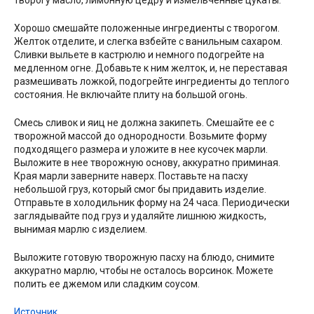
Хорошо смешайте положенные ингредиенты с творогом.
Желток отделите, и слегка взбейте с ванильным сахаром.
Сливки выльете в кастрюлю и немного подогрейте на
медленном огне. Добавьте к ним желток, и, не переставая
размешивать ложкой, подогрейте ингредиенты до теплого
состояния. Не включайте плиту на большой огонь.
Смесь сливок и яиц не должна закипеть. Смешайте ее с
творожной массой до однородности. Возьмите форму
подходящего размера и уложите в нее кусочек марли.
Выложите в нее творожную основу, аккуратно приминая.
Края марли заверните наверх. Поставьте на пасху
небольшой груз, который смог бы придавить изделие.
Отправьте в холодильник форму на 24 часа. Периодически
заглядывайте под груз и удаляйте лишнюю жидкость,
вынимая марлю с изделием.
Выложите готовую творожную пасху на блюдо, снимите
аккуратно марлю, чтобы не осталось ворсинок. Можете
полить ее джемом или сладким соусом.
Источник