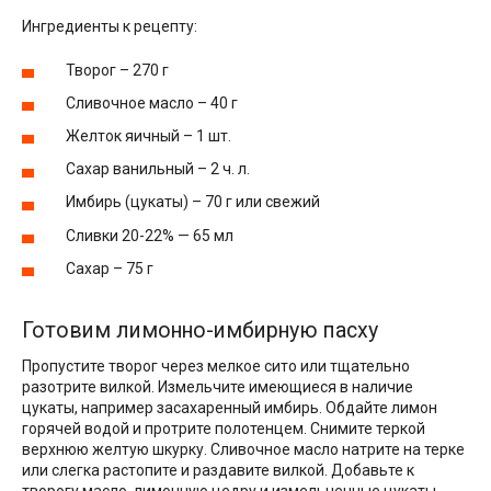
Ингредиенты к рецепту:
Творог – 270 г
Сливочное масло – 40 г
Желток яичный – 1 шт.
Сахар ванильный – 2 ч. л.
Имбирь (цукаты) – 70 г или свежий
Сливки 20-22% — 65 мл
Сахар – 75 г
Готовим лимонно-имбирную пасху
Пропустите творог через мелкое сито или тщательно
разотрите вилкой. Измельчите имеющиеся в наличие
цукаты, например засахаренный имбирь. Обдайте лимон
горячей водой и протрите полотенцем. Снимите теркой
верхнюю желтую шкурку. Сливочное масло натрите на терке
или слегка растопите и раздавите вилкой. Добавьте к
творогу масло, лимонную цедру и измельченные цукаты.