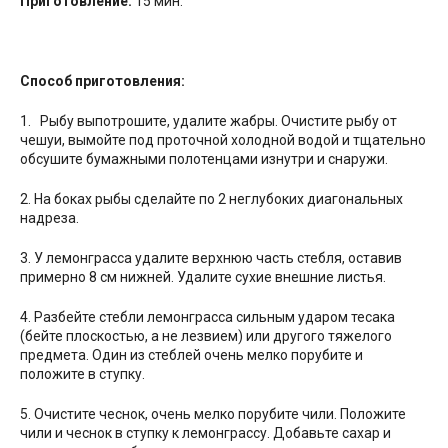
Приготовление:
15 мин.
Способ приготовления:
1. Рыбу выпотрошите, удалите жабры. Очистите рыбу от
чешуи, вымойте под проточной холодной водой и тщательно
обсушите бумажными полотенцами изнутри и снаружи.
2. На боках рыбы сделайте по 2 неглубоких диагональных
надреза.
3. У лемонграсса удалите верхнюю часть стебля, оставив
примерно 8 см нижней. Удалите сухие внешние листья.
4. Разбейте стебли лемонграсса сильным ударом тесака
(бейте плоскостью, а не лезвием) или другого тяжелого
предмета. Один из стеблей очень мелко порубите и
положите в ступку.
5. Очистите чеснок, очень мелко порубите чили. Положите
чили и чеснок в ступку к лемонграссу. Добавьте сахар и