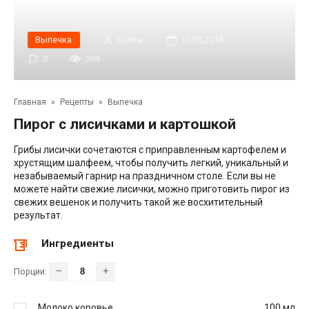
Выпечка
Сulinar
19.05.2018
0
599
Главная
»
Рецепты
»
Выпечка
Пирог с лисичками и картошкой
Грибы лисички сочетаются с приправленным картофелем и
хрустящим шалфеем, чтобы получить легкий, уникальный и
незабываемый гарнир на праздничном столе. Если вы не
можете найти свежие лисички, можно приготовить пирог из
свежих вешенок и получить такой же восхитительный
результат.
Ингредиенты
–
+
Порции:
Молоко коровье
100
мл