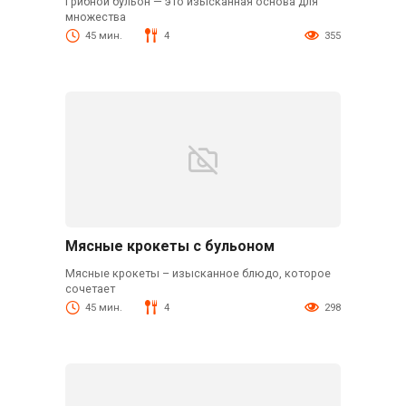
Грибной бульон — это изысканная основа для
множества
45 мин.
4
355
Мясные крокеты с бульоном
Мясные крокеты – изысканное блюдо, которое
сочетает
45 мин.
4
298