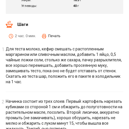
Жиры:
18.5
г
Углеводы:
40
г
Шаги
2 час. 0 мин.
Печать
Для теста молоко, кефир смешать с растопленным
маргарином или сливочным маслом, добавить 1 яйцо, 0,5
чайные ложки соли, столько же сахара, пачку разрыхлителя,
все хорошо перемешать, добавить просеянную муку,
замешивать тесто, пока оно не будет отставать от стенок.
Скатать из теста шар, положить его в пакете в холодильник
на 1 час.
Начинка состоит из трех слоев. Первый: картофель нарезать
кубиками со стороной 1 см и обжарить до полуготовности на
растительном масле, посолить. Второй: лисички, аккуратно
промыть (не замачивать), хорошо обсушить, нарезать не
мелко и обжарить с луком минут 15, чтобы вышла все
жидкость. Третий: сыр потереть.