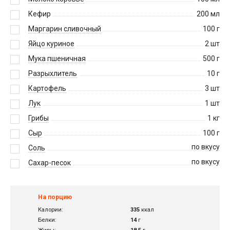
Кефир
200
мл
Маргарин сливочный
100
г
Яйцо куриное
2
шт
Мука пшеничная
500
г
Разрыхлитель
10
г
Картофель
3
шт
Лук
1
шт
Грибы
1
кг
Сыр
100
г
по вкусу
Соль
по вкусу
Сахар-песок
На порцию
Калории:
335
ккал
Белки:
14
г