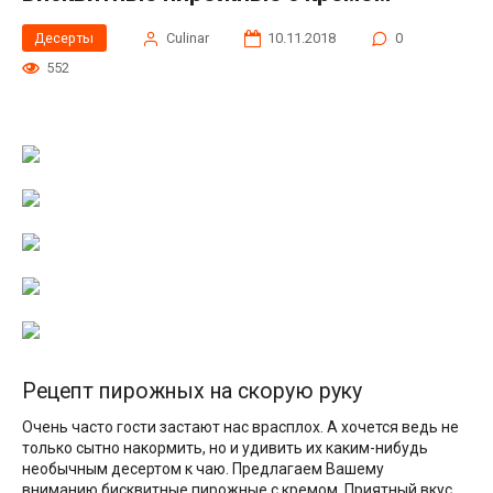
Десерты
Сulinar
10.11.2018
0
552
Рецепт пирожных на скорую руку
Очень часто гости застают нас врасплох. А хочется ведь не
только сытно накормить, но и удивить их каким-нибудь
необычным десертом к чаю. Предлагаем Вашему
вниманию бисквитные пирожные с кремом. Приятный вкус,