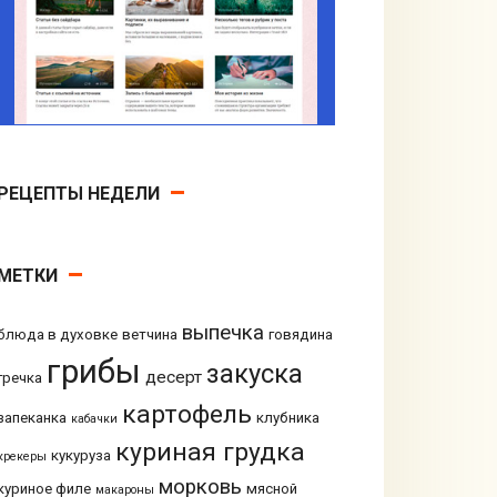
РЕЦЕПТЫ НЕДЕЛИ
МЕТКИ
выпечка
блюда в духовке
ветчина
говядина
грибы
закуска
десерт
гречка
картофель
запеканка
клубника
кабачки
куриная грудка
кукуруза
крекеры
морковь
куриное филе
мясной
макароны