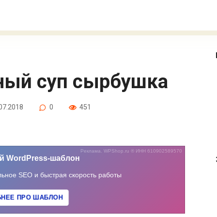
сный суп сырбушка
07.2018
0
451