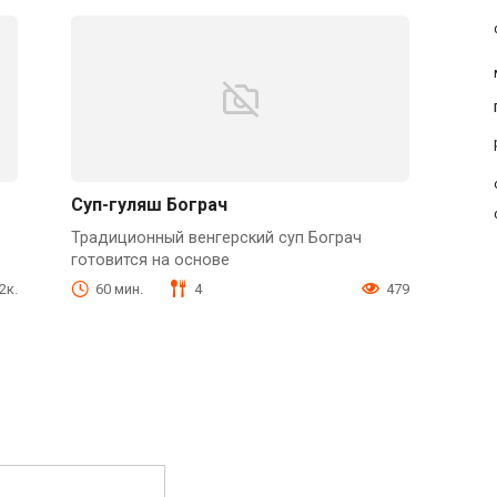
Суп-гуляш Бограч
Традиционный венгерский суп Бограч
готовится на основе
.2к.
60 мин.
4
479