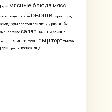
мясные блюда
мясо
фарш
овощи
мясо птицы
пирог
напитки
помидор
рыба
помидоры
простой рецепт
рис
рагу
салат
салаты
рыбное филе
свинина
сыр
торт
сливки
супы
тыква
сельдь
чеснок
фарш
яйца
фрукты