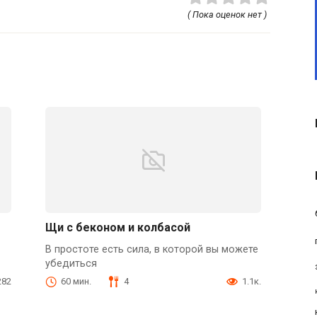
( Пока оценок нет )
Щи с беконом и колбасой
В простоте есть сила, в которой вы можете
убедиться
282
60 мин.
4
1.1к.