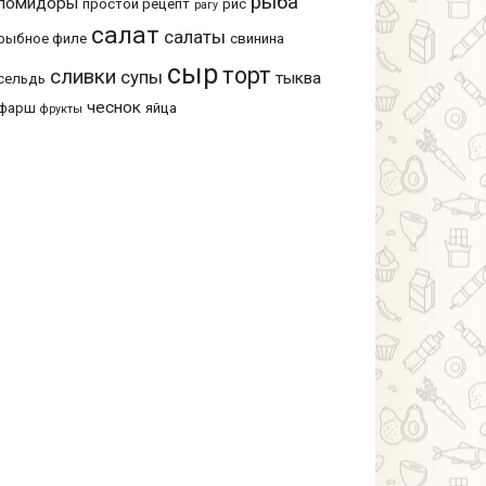
рыба
помидоры
простой рецепт
рис
рагу
салат
салаты
рыбное филе
свинина
сыр
торт
сливки
супы
тыква
сельдь
чеснок
фарш
яйца
фрукты