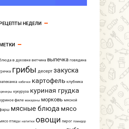
РЕЦЕПТЫ НЕДЕЛИ
МЕТКИ
выпечка
блюда в духовке
ветчина
говядина
грибы
закуска
десерт
гречка
картофель
запеканка
клубника
кабачки
куриная грудка
кукуруза
крекеры
морковь
куриное филе
мясной
макароны
мясные блюда
мясо
фарш
овощи
мясо птицы
пирог
напитки
помидор