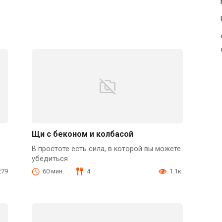
Щи с беконом и колбасой
В простоте есть сила, в которой вы можете
убедиться
279
60 мин.
4
1.1к.