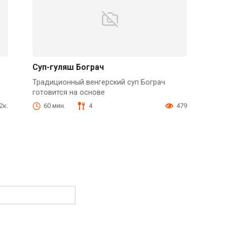
Суп-гуляш Бограч
Традиционный венгерский суп Бограч
готовится на основе
.2к.
60 мин.
4
479