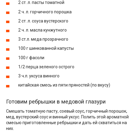
2 ст. л. пасты томатной
2 ч. л. горчичного порошка
2 ст. л. соуса вустерского
2 ч. л. масла кунжутного
3 ст.л. меда прозрачного
100 г шинкованной капусты
100 г фасоли
1/2 перца зеленого острого
3 ч.л. уксуса винного
китайская смесь из пяти пряностей (по вкусу)
Готовим ребрышки в медовой глазури
Смешать томатную пасту, соевый соус, горчичный порошок,
мед, вустерский соус и винный уксус. Полить этой ароматной
смесью приготовленные ребрышки и дать ей схватиться на
них.