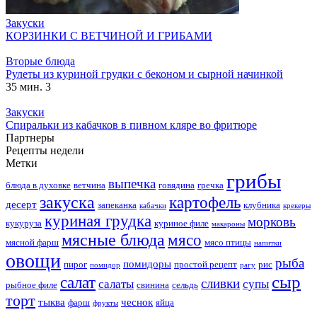
Закуски
КОРЗИНКИ С ВЕТЧИНОЙ И ГРИБАМИ
Вторые блюда
Рулеты из куриной грудки с беконом и сырной начинкой
35 мин.
3
Закуски
Спиральки из кабачков в пивном кляре во фритюре
Партнеры
Рецепты недели
Метки
грибы
выпечка
блюда в духовке
ветчина
говядина
гречка
закуска
картофель
десерт
запеканка
клубника
кабачки
крекеры
куриная грудка
морковь
кукуруза
куриное филе
макароны
мясные блюда
мясо
мясной фарш
мясо птицы
напитки
овощи
рыба
помидоры
пирог
простой рецепт
рис
помидор
рагу
сыр
салат
сливки
салаты
супы
рыбное филе
свинина
сельдь
торт
тыква
чеснок
фарш
яйца
фрукты