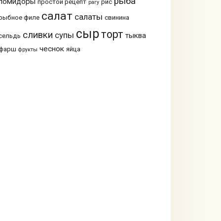
рыба
помидоры
простой рецепт
рис
рагу
салат
салаты
рыбное филе
свинина
сыр
торт
сливки
супы
тыква
сельдь
чеснок
фарш
яйца
фрукты