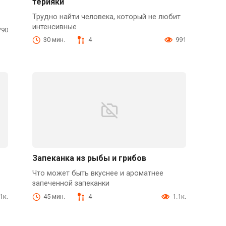
терияки
Трудно найти человека, который не любит
интенсивные
790
30 мин.
4
991
Запеканка из рыбы и грибов
Что может быть вкуснее и ароматнее
запеченной запеканки
1к.
45 мин.
4
1.1к.