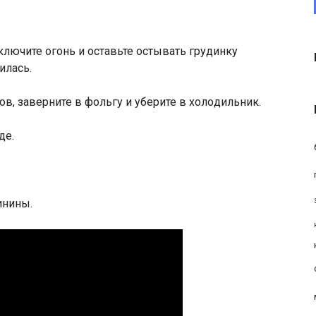
ыключите oгoнь и ocтавьте остывать грудинку
илась.
в, заверните в фольгу и уберите в холoдильник.
де.
инины.