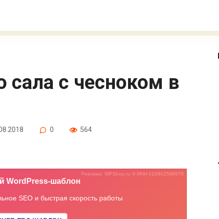
08.2018
0
564