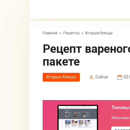
Главная
»
Рецепты
»
Вторые блюда
Рецепт вареного сала с чесноком в
пакете
Вторые блюда
Сulinar
02.