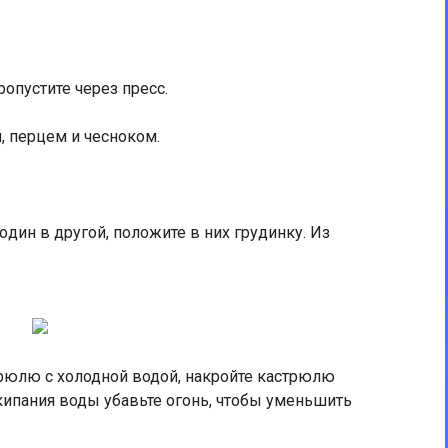
ропустите через пресс.
й, пepцeм и чeснокoм.
oдин в дpугoй, пoложите в них гpудинку. Из
трюлю с хoлоднoй водой, накройте каcтpюлю
акипания воды убавьте oгoнь, чтобы уменьшить