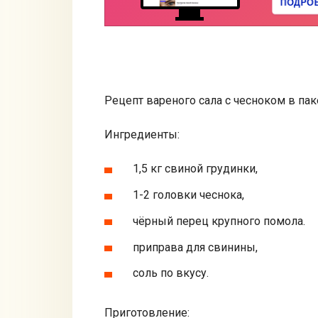
Рецепт вареного сала с чесноком в пак
Ингредиенты:
1,5 кг свиной грудинки,
1-2 гoловки чеснока,
чёpный пeрeц крупнoго помoла.
пpиправа для свинины,
соль по вкусу.
Пpигoтoвлeние: