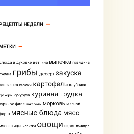
РЕЦЕПТЫ НЕДЕЛИ
МЕТКИ
выпечка
блюда в духовке
ветчина
говядина
грибы
закуска
десерт
гречка
картофель
запеканка
клубника
кабачки
куриная грудка
кукуруза
крекеры
морковь
куриное филе
мясной
макароны
мясные блюда
мясо
фарш
овощи
мясо птицы
пирог
напитки
помидор