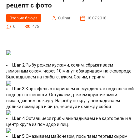
рецепт с фото
Вторые блюда
Сulinar
18.07.2018
0
476
Шаг 2
Рыбу режем кусками, солим, сбрызгиваем
лимонным соком, через 10 минут обжариваем на сковороде.
Выкладываем на грибы с луком. Солим, перчим.
Шаг 3
Картофель отвариваем «в мундире» в подсоленной
воде до готовности. Остужаем , режем кружочками и
выкладываем по кругу. На рыбу по кругу выкладываем
дольки помидора и яйца, чередуя их между собой.
Шаг 4
Оставшиеся грибы выкладываем на картофель и в
центр круга из помидор и яиц.
Шаг 5
Смазываем майонезом, посыпаем тертым сыром.