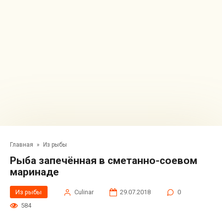
Главная
»
Из рыбы
Рыба запечённая в сметанно-соевом
маринаде
Из рыбы
Сulinar
29.07.2018
0
584