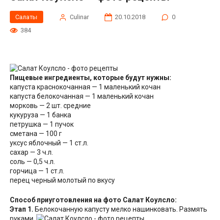
Салаты
Сulinar
20.10.2018
0
384
Пищевые ингредиенты, которые будут нужны:
капуста краснокочанная — 1 маленький кочан
капуста белокочанная — 1 маленький кочан
морковь — 2 шт. средние
кукуруза — 1 банка
петрушка — 1 пучок
сметана — 100 г
уксус яблочный — 1 ст.л.
сахар — 3 ч.л.
соль — 0,5 ч.л.
горчица — 1 ст.л.
перец черный молотый по вкусу
Способ приуготовления на фото Салат Коулсло:
Этап 1.
Белокочанную капусту мелко нашинковать. Размять
руками.