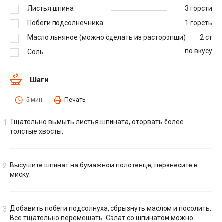
Листья шпина
3
горсти
Побеги подсолнечника
1
горсть
Масло льняное (можно сделать из расторопши)
2
ст
по вкусу
Соль
Шаги
5 мин.
Печать
Тщательно вымыть листья шпината, оторвать более
толстые хвосты.
Высушите шпинат на бумажном полотенце, перенесите в
миску.
Добавить побеги подсолнуха, сбрызнуть маслом и посолить.
Все тщательно перемешать. Салат со шпинатом можно