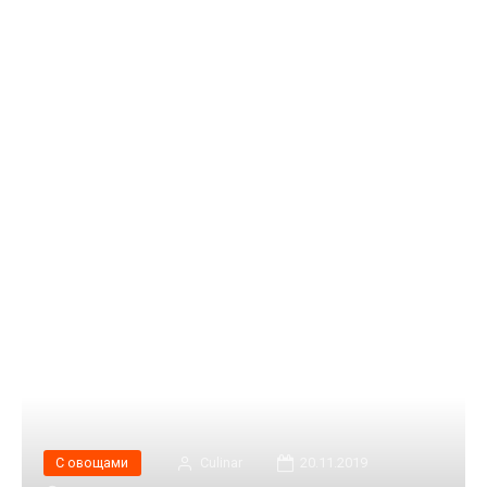
С овощами
Сulinar
20.11.2019