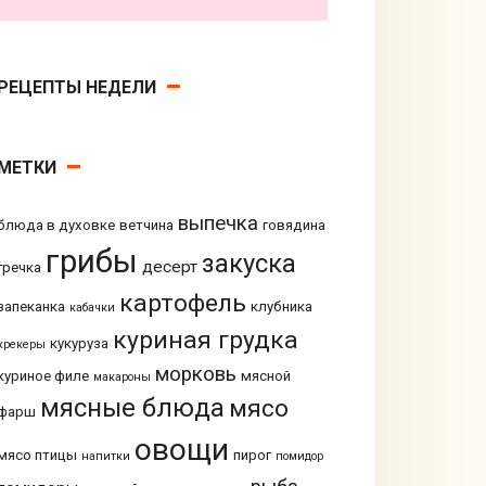
РЕЦЕПТЫ НЕДЕЛИ
МЕТКИ
выпечка
блюда в духовке
ветчина
говядина
грибы
закуска
десерт
гречка
картофель
запеканка
клубника
кабачки
куриная грудка
кукуруза
крекеры
морковь
куриное филе
мясной
макароны
мясные блюда
мясо
фарш
овощи
мясо птицы
пирог
напитки
помидор