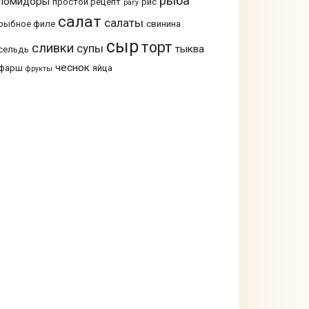
рыба
помидоры
простой рецепт
рис
рагу
салат
салаты
рыбное филе
свинина
сыр
торт
сливки
супы
тыква
сельдь
чеснок
фарш
яйца
фрукты