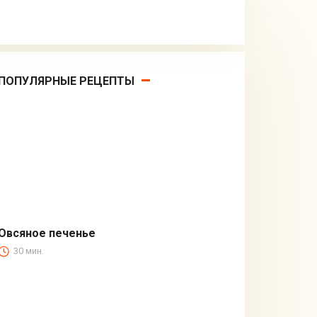
ПОПУЛЯРНЫЕ РЕЦЕПТЫ
Овсяное печенье
30 мин.
Блюда из муки