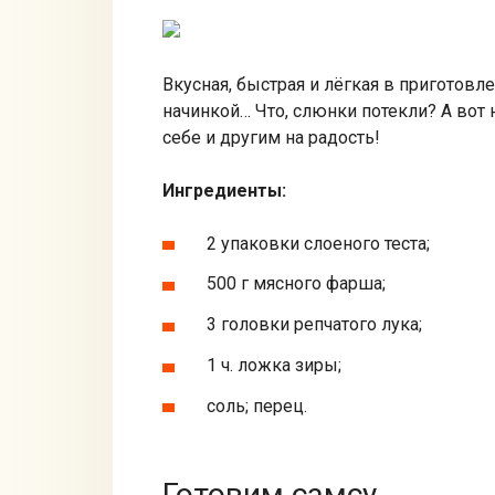
Вкусная, быстрая и лёгкая в приготовл
начинкой… Что, слюнки потекли? А вот 
себе и другим на радость!
Ингредиенты:
2 упаковки слоеного теста;
500 г мясного фарша;
3 головки репчатого лука;
1 ч. ложка зиры;
соль; перец.
Готовим самсу