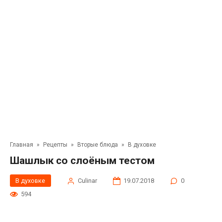
Главная
»
Рецепты
»
Вторые блюда
»
В духовке
Шашлык со слоёным тестом
В духовке
Сulinar
19.07.2018
0
594