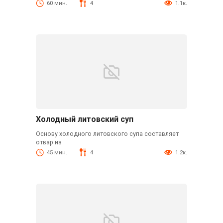
60 мин.
4
1.1к.
Холодный литовский суп
Основу холодного литовского супа составляет
отвар из
45 мин.
4
1.2к.