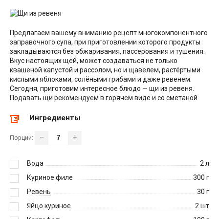
Предлагаем вашему вниманию рецепт многокомпонентного
заправочного супа, при приготовлении которого продукты
закладываются без обжаривания, пассерования и тушения.
Вкус настоящих щей, может создаваться не только
квашеной капустой и рассолом, но и щавелем, растёртыми
кислыми яблоками, солёными грибами и даже ревенем.
Сегодня, приготовим интересное блюдо — щи из ревеня.
Подавать щи рекомендуем в горячем виде и со сметаной.
Ингредиенты
–
+
Порции:
Вода
2
л
Куриное филе
300
г
Ревень
30
г
Яйцо куриное
2
шт