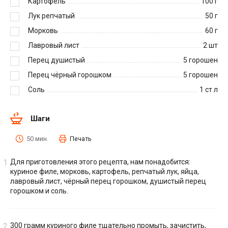
Картофель
100
г
Лук репчатый
50
г
Морковь
60
г
Лавровый лист
2
шт
Перец душистый
5
горошен
Перец чёрный горошком
5
горошен
Соль
1
ст л
Шаги
50 мин.
Печать
Для приготовления этого рецепта, нам понадобится:
куриное филе, морковь, картофель, репчатый лук, яйца,
лавровый лист, чёрный перец горошком, душистый перец
горошком и соль.
300 грамм куриного филе тщательно промыть, зачистить,