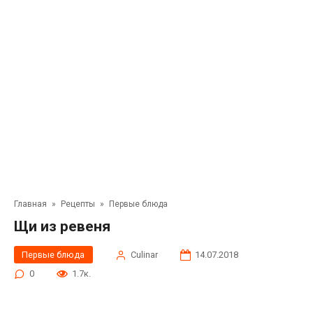
Главная
»
Рецепты
»
Первые блюда
Щи из ревеня
Первые блюда
Сulinar
14.07.2018
0
1.7к.