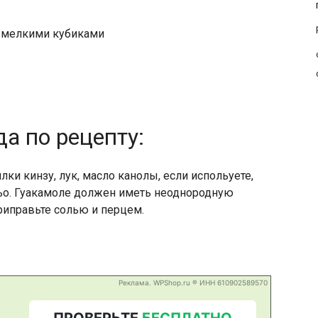
ть мелкими кубиками
а по рецепту:
ки кинзу, лук, масло канолы, если испольуете,
ньо. Гуакамоле должен иметь неоднородную
риправьте солью и перцем.