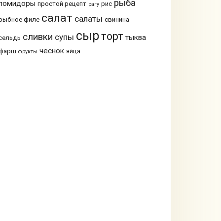
рыба
помидоры
простой рецепт
рис
рагу
салат
салаты
рыбное филе
свинина
сыр
торт
сливки
супы
тыква
сельдь
чеснок
фарш
яйца
фрукты