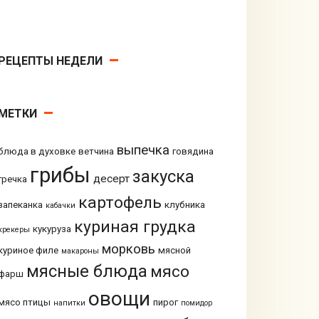
РЕЦЕПТЫ НЕДЕЛИ
МЕТКИ
выпечка
блюда в духовке
ветчина
говядина
грибы
закуска
десерт
гречка
картофель
запеканка
клубника
кабачки
куриная грудка
кукуруза
крекеры
морковь
куриное филе
мясной
макароны
мясные блюда
мясо
фарш
овощи
мясо птицы
пирог
напитки
помидор