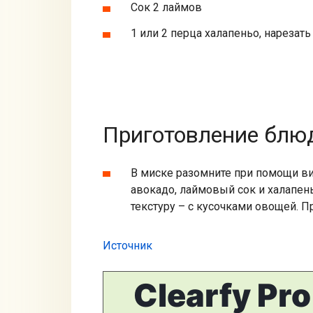
Сок 2 лаймов
1 или 2 перца халапеньо, нареза
Приготовление блюд
В миске разомните при помощи вил
авокадо, лаймовый сок и халапе
текстуру – с кусочками овощей. П
Источник