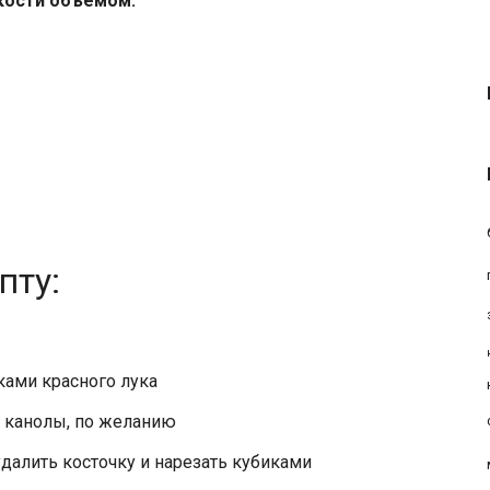
кости объемом:
пту:
иками красного лука
 канолы, по желанию
 удалить косточку и нарезать кубиками