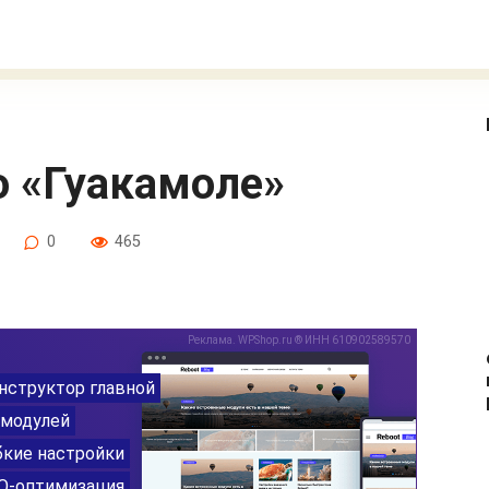
до «Гуакамоле»
0
465