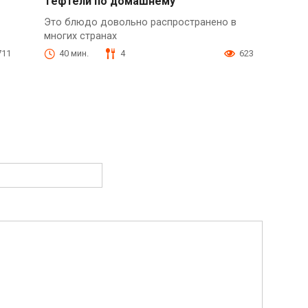
Тефтели по домашнему
Это блюдо довольно распространено в
многих странах
711
40 мин.
4
623