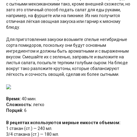
с сытными мексиканскими тако, кроме внешней схожести, но
зато это отличный способ подать салат для еды руками,
например, на фуршете или на пикнике. Из них получится
отличная лёгкая овощная закуска или гарнир к мясному
блюду.
Для приготовления закуски возьмите спелые негибридные
сорта помидоров, поскольку они будут основным
ингредиентом и должны быть ароматными и с выраженным
вкусом. Смешайте их с зеленью, заправьте и выложите на
листья салата, посыпьте терпким голубым сыром. На блюде
вокруг тако разложите крутоны, которые сбалансируют
лёгкость и сочность овощей, сделав их более сытными.
Время:
40 мин.
Сложность:
легко
Порций:
6
В рецептах используются мерные емкости объемом:
1 стакан (ст.) — 240 мл.
3/4 стакана (ст.) — 180 мл.