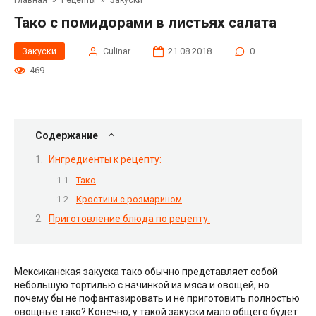
Главная
»
Рецепты
»
Закуски
Тако с помидорами в листьях салата
Закуски
Сulinar
21.08.2018
0
469
Содержание
Ингредиенты к рецепту:
Тако
Кростини с розмарином
Приготовление блюда по рецепту:
Мексиканская закуска тако обычно представляет собой
небольшую тортилью с начинкой из мяса и овощей, но
почему бы не пофантазировать и не приготовить полностью
овощные тако? Конечно, у такой закуски мало общего будет