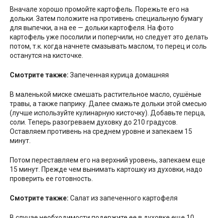
Вначале хорошо промойте картофель. Порежьте его на
дольки. Затем положите на противень специальную бумагу
для выпечки, а на ее — дольки картофеля. На фото
картофель уже посолили и поперчили, но следует это делать
потом, т.к. когда начнете смазывать маслом, то перец и соль
останутся на кисточке.
Смотрите также:
Запеченная курица домашняя
В маленькой миске смешать растительное масло, сушёные
травы, а также паприку. Далее смажьте дольки этой смесью
(лучше используйте кулинарную кисточку). Добавьте перца,
соли. Теперь разогреваем духовку до 210 градусов.
Оставляем противень на среднем уровне и запекаем 15
минут.
Потом переставляем его на верхний уровень, запекаем еще
15 минут. Прежде чем вынимать картошку из духовки, надо
проверить ее готовность.
Смотрите также:
Салат из запеченного картофеля
В случае необходимости подержите ее в духовке еще 10