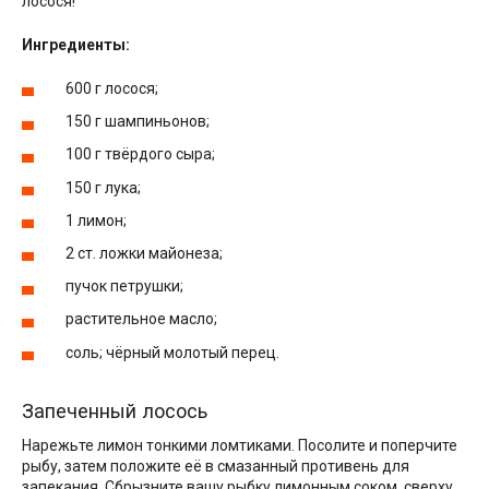
лосося!
Ингредиенты:
600 г лосося;
150 г шампиньонов;
100 г твёрдого сыра;
150 г лука;
1 лимон;
2 ст. ложки майонеза;
пучок петрушки;
растительное масло;
соль; чёрный молотый перец.
Запеченный лосось
Нарежьте лимон тонкими ломтиками. Посолите и поперчите
рыбу, затем положите её в смазанный противень для
запекания. Сбрызните вашу рыбку лимонным соком, сверху