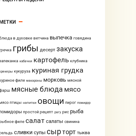
МЕТКИ
выпечка
блюда в духовке
ветчина
говядина
грибы
закуска
десерт
гречка
картофель
запеканка
клубника
кабачки
куриная грудка
кукуруза
крекеры
морковь
куриное филе
мясной
макароны
мясные блюда
мясо
фарш
овощи
мясо птицы
пирог
напитки
помидор
рыба
помидоры
простой рецепт
рис
рагу
салат
салаты
рыбное филе
свинина
сыр
торт
сливки
супы
тыква
сельдь