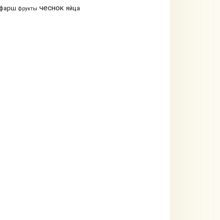
чеснок
фарш
яйца
фрукты