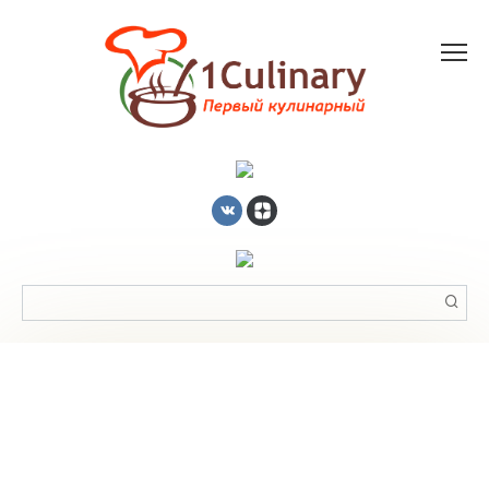
Перейти
к
контенту
Поиск: