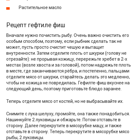
Растительное масло
Рецепт гефтиле фиш
Вначале нужно почистить рыбу. Очень важно очистить его
особым способом, поэтому, если рыбник сделать так не
может, пусть просто счистит чешую и вытащит
внутренности. Затем отделите плоть от шкурки (голову не
отрезайте): не прорывая кожицу, перережьте хребет в 2-х
местах (возле хвоста и за головой), потом надрежьте плоть
в месте, где заканчиваются рёбра, и постепенно, пальцами
отделите мясо от шкурки, старайтесь делать это медленно,
чтобы не кожица не повредилась. Гефилте-фиш вкуснее на
следующий день, поэтому приготовьте блюдо заранее.
Теперь отделите мясо от костей, но не выбрасывайте их.
Снимите с лука шелуху, промойте, она также понадобиться.
Нашинкуйте 2 луковицы и обжарьте. Потом отставьте в
сторону. Далее перекрутите в мясорубке мацу, и также
отставьте в сторону. Теперь перекрутите в мясорубке мясо
рыбы, 2 луковицы.