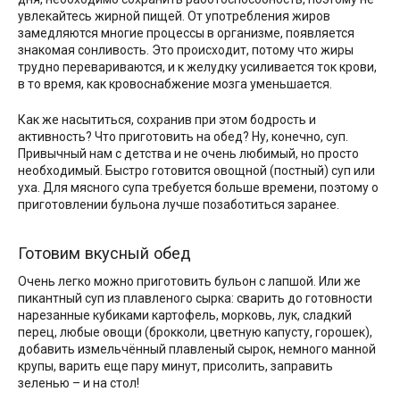
увлекайтесь жирной пищей. От употребления жиров
замедляются многие процессы в организме, появляется
знакомая сонливость. Это происходит, потому что жиры
трудно перевариваются, и к желудку усиливается ток крови,
в то время, как кровоснабжение мозга уменьшается.
Как же насытиться, сохранив при этом бодрость и
активность? Что приготовить на обед? Ну, конечно, суп.
Привычный нам с детства и не очень любимый, но просто
необходимый. Быстро готовится овощной (постный) суп или
уха. Для мясного супа требуется больше времени, поэтому о
приготовлении бульона лучше позаботиться заранее.
Готовим вкусный обед
Очень легко можно приготовить бульон с лапшой. Или же
пикантный суп из плавленого сырка: сварить до готовности
нарезанные кубиками картофель, морковь, лук, сладкий
перец, любые овощи (брокколи, цветную капусту, горошек),
добавить измельчённый плавленый сырок, немного манной
крупы, варить еще пару минут, присолить, заправить
зеленью – и на стол!