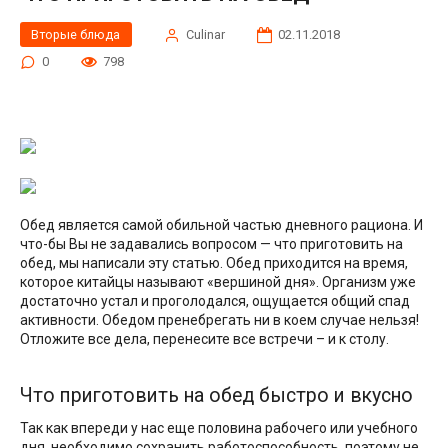
Вторые блюда
Сulinar
02.11.2018
0
798
Обед является самой обильной частью дневного рациона. И
что-бы Вы не задавались вопросом — что приготовить на
обед, мы написали эту статью. Обед приходится на время,
которое китайцы называют «вершиной дня». Организм уже
достаточно устал и проголодался, ощущается общий спад
активности. Обедом пренебрегать ни в коем случае нельзя!
Отложите все дела, перенесите все встречи – и к столу.
Что приготовить на обед быстро и вкусно
Так как впереди у нас еще половина рабочего или учебного
дня, необходимо сохранить работоспособность, поэтому не