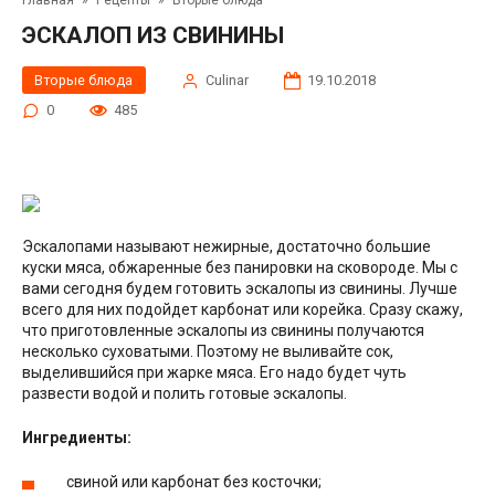
Главная
»
Рецепты
»
Вторые блюда
ЭСКАЛОП ИЗ СВИНИНЫ
Вторые блюда
Сulinar
19.10.2018
0
485
Эскалопами называют нежирные, достаточно большие
куски мяса, обжаренные без панировки на сковороде. Мы с
вами сегодня будем готовить эскалопы из свинины. Лучше
всего для них подойдет карбонат или корейка. Сразу скажу,
что приготовленные эскалопы из свинины получаются
несколько суховатыми. Поэтому не выливайте сок,
выделившийся при жарке мяса. Его надо будет чуть
развести водой и полить готовые эскалопы.
Ингредиенты:
свиной или карбонат без косточки;