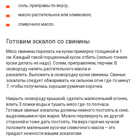
соль, приправы по вкусу;
масло растительное или оливковое;
сливочное масло.
Готовим эскалоп со свинины
Мясо свинины порезать на куски примерно толщиной в 1
см. Каждый такой порционный кусок отбить (сильно тонкие
куски делать не надо). Солим, приправляем, перчим. В
сковороду налить растительного масла и
раскалить. Выложить в сковородку куски свинины. Свиные
эскалопы следует обжаривать на сильном огне где-то минут
7, чтобы получилась хорошая румяная корочка.
Накрыть сковороду крышкой, сделать малюсенький огонек,
влить 3 ложки воды и тушить мясо где-то полчаса.
Готовые свиные эскалопы должны немного постоять в соке,
выделившимся при жарке. Можно перевернуть их другой
стороной и тоже дать постоять. На верх горячих кучков
положите маленькие кусочки сливочного масла – это
придаст нежности вашим эскалопам.