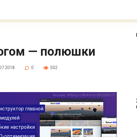
рогом — полюшки
07.2018
0
502