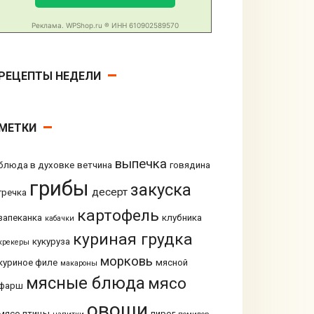
РЕЦЕПТЫ НЕДЕЛИ
МЕТКИ
выпечка
блюда в духовке
ветчина
говядина
грибы
закуска
десерт
гречка
картофель
запеканка
клубника
кабачки
куриная грудка
кукуруза
крекеры
морковь
куриное филе
мясной
макароны
мясные блюда
мясо
фарш
овощи
мясо птицы
пирог