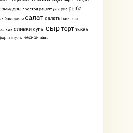
напитки
помидор
рыба
помидоры
простой рецепт
рис
рагу
салат
салаты
рыбное филе
свинина
сыр
торт
сливки
супы
тыква
сельдь
чеснок
фарш
яйца
фрукты