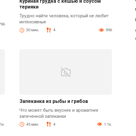
Куриная грудка с кешью и соусом
терияки
Трудно найти человека, который не любит
интенсивные
796
30 мин.
4
996
Запеканка из рыбы и грибов
Что может быть вкуснее и ароматнее
запеченной запеканки
1к.
45 мин.
4
1.1к.