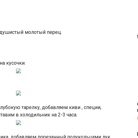
 душистый молотый перец.
а кусочки.
убокую тарелку, добавляем киви , специи,
авим в холодильник на 2-3 часа.
ика, добавляем порезанный полукольцами лук,