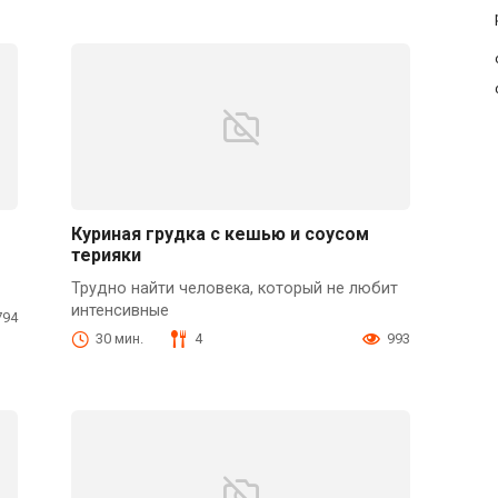
Куриная грудка с кешью и соусом
терияки
Трудно найти человека, который не любит
интенсивные
794
30 мин.
4
993