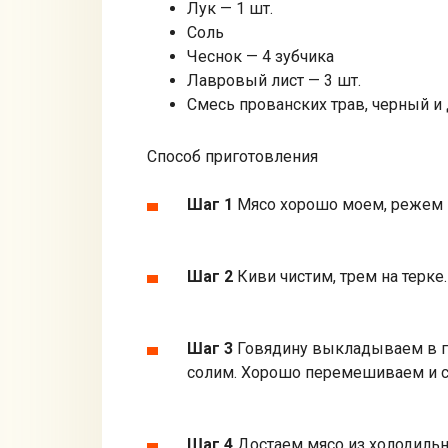
Лук — 1 шт.
Соль
Чеснок — 4 зубчика
Лавровый лист — 3 шт.
Смесь прованских трав, черный и
Способ приготовления
Шаг 1
Мясо хорошо моем, режем н
Шаг 2
Киви чистим, трем на терке.
Шаг 3
Говядину выкладываем в гл
солим. Хорошо перемешиваем и ст
Шаг 4
Достаем мясо из холодильн