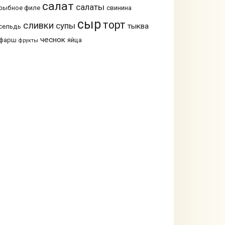
салат
салаты
рыбное филе
свинина
сыр
торт
сливки
супы
тыква
сельдь
чеснок
фарш
яйца
фрукты