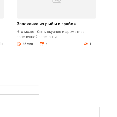
Запеканка из рыбы и грибов
Что может быть вкуснее и ароматнее
запеченной запеканки
1к.
45 мин.
4
1.1к.