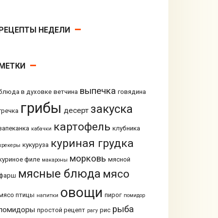
РЕЦЕПТЫ НЕДЕЛИ
МЕТКИ
выпечка
блюда в духовке
ветчина
говядина
грибы
закуска
десерт
гречка
картофель
запеканка
клубника
кабачки
куриная грудка
кукуруза
крекеры
морковь
куриное филе
мясной
макароны
мясные блюда
мясо
фарш
овощи
мясо птицы
пирог
напитки
помидор
рыба
помидоры
простой рецепт
рис
рагу