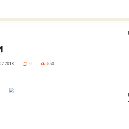
и
07.2018
0
550