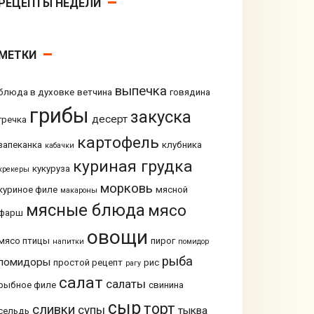
РЕЦЕПТЫ НЕДЕЛИ
МЕТКИ
выпечка
блюда в духовке
ветчина
говядина
грибы
закуска
десерт
гречка
картофель
запеканка
клубника
кабачки
куриная грудка
кукуруза
крекеры
морковь
куриное филе
мясной
макароны
мясные блюда
мясо
фарш
овощи
мясо птицы
пирог
напитки
помидор
рыба
помидоры
простой рецепт
рис
рагу
салат
салаты
рыбное филе
свинина
сыр
торт
сливки
супы
тыква
сельдь