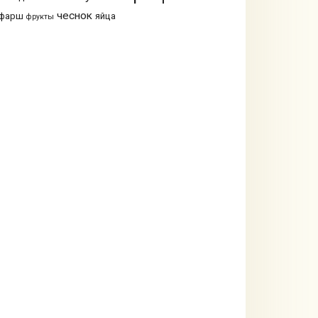
чеснок
фарш
яйца
фрукты