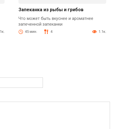
Запеканка из рыбы и грибов
Что может быть вкуснее и ароматнее
запеченной запеканки
1к.
45 мин.
4
1.1к.