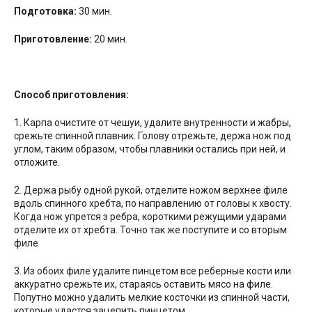
Подготовка:
30 мин.
Приготовление:
20 мин.
Способ приготовления:
1. Карпа очистите от чешуи, удалите внутренности и жабры,
срежьте спинной плавник. Голову отрежьте, держа нож под
углом, таким образом, чтобы плавники остались при ней, и
отложите.
2. Держа рыбу одной рукой, отделите ножом верхнее филе
вдоль спинного хребта, по направлению от головы к хвосту.
Когда нож упрется з ребра, короткими режущими ударами
отделите их от хребта. Точно так же поступите и со вторым
филе
3. Из обоих филе удалите пинцетом все реберные кости или
аккуратно срежьте их, стараясь оставить мясо на филе.
Попутно можно удалить мелкие косточки из спинной части,
которые удастся зацепить пинцетом.