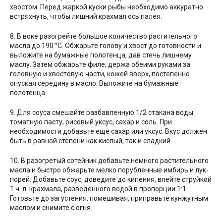
хвостом. Перед жаркой куски рыбы необходимо аккуратно
встряхнуть, чтобы лишний крахмал ось палея.
8. В воке разогрейте большое количество растительного
масла до 190 °С. Обжарьте голову и хвост до готовности и
выложите на бумажные полотенца, дав стечь лишнему
маслу. Затем обжарьте филе, держа обеими руками за
головную и хвостовую части, кожей вверх, постепенно
опуская середину в масло. Выложите на бумажные
полотенца.
9. Для соуса смешайте разбавленную 1/2 стакана воды
томатную пасту, рисовый уксус, сахар и соль. При
необходимости добавьте еще сахар или уксус. Вкус должен
быть в равной степени как кислый, так и сладкий.
10. В разогретый сотейник добавьте немного растительного
масла и быстро обжарьте мелко порубленные имбирь и лук-
порей. Добавьте соус, доведите до кипения, влейте струйкой
1 ч. л. крахмала, разведенного водой в пропорции 1:1.
Готовьте до загустения, помешивая, приправьте кунжутным
маслом и снимите с огня.