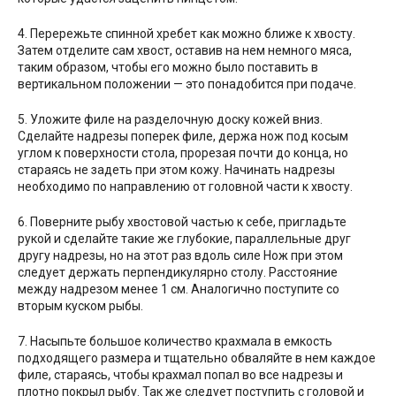
4. Перережьте спинной хребет как можно ближе к хвосту.
Затем отделите сам хвост, оставив на нем немного мяса,
таким образом, чтобы его можно было поставить в
вертикальном положении — это понадобится при подаче.
5. Уложите филе на разделочную доску кожей вниз.
Сделайте надрезы поперек филе, держа нож под косым
углом к поверхности стола, прорезая почти до конца, но
стараясь не задеть при этом кожу. Начинать надрезы
необходимо по направлению от головной части к хвосту.
6. Поверните рыбу хвостовой частью к себе, пригладьте
рукой и сделайте такие же глубокие, параллельные друг
другу надрезы, но на этот раз вдоль силе Нож при этом
следует держать перпендикулярно столу. Расстояние
между надрезом менее 1 см. Аналогично поступите со
вторым куском рыбы.
7. Насыпьте большое количество крахмала в емкость
подходящего размера и тщательно обваляйте в нем каждое
филе, стараясь, чтобы крахмал попал во все надрезы и
плотно покрыл рыбу. Так же следует поступить с головой и