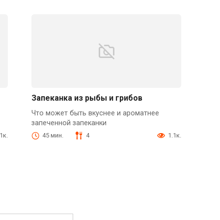
Запеканка из рыбы и грибов
Что может быть вкуснее и ароматнее
запеченной запеканки
1к.
45 мин.
4
1.1к.